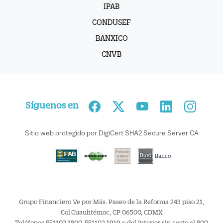
BANXICO
CNVB
Síguenos en
Sitio web protegido por DigiCert SHA2 Secure Server CA
Banco
Grupo Financiero Ve por Más. Paseo de la Reforma 243 piso 21,
Col.Cuauhtémoc, CP 06500, CDMX
Teléfonos 551102 1800, 551102 1919 o del Interior sin costo al 800
837 67 62