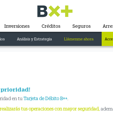
Inversiones
Créditos
Seguros
Arr
ios
Análisis y Estrategia
Llámenme ahora
Acce
 prioridad!
ridad en tu
Tarjeta de Débito B×+
.
realizarás tus operaciones con mayor seguridad,
ademá