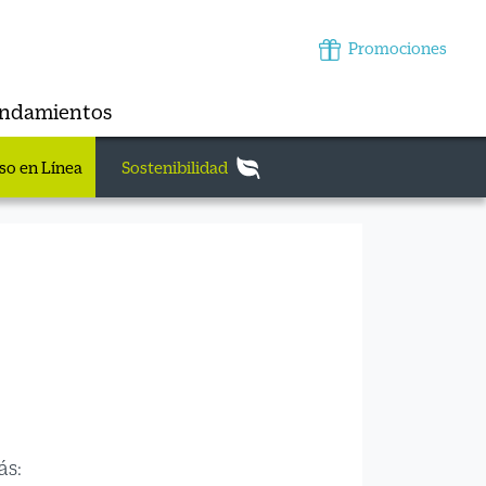
Promociones
endamientos
so en Línea
Sostenibilidad
s: