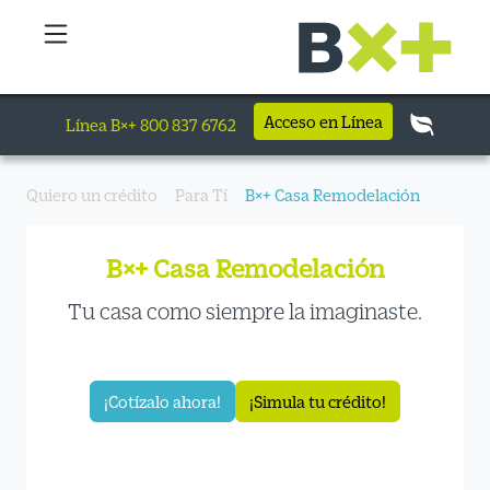
Acceso en Línea
Línea B×+ 800 837 6762
Quiero un crédito
Para Tí
B×+ Casa Remodelación
B×+ Casa Remodelación
Tu casa como siempre la imaginaste.
¡Cotízalo ahora!
¡Simula tu crédito!