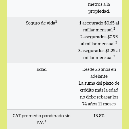
metros a la
propiedad.
3
Seguro de vida
1 asegurado $0.65 al
3
millar mensual
2 asegurados $0.95
3
al millar mensual
3 asegurados $1.25 al
3
millar mensual
Edad
Desde 25 años en
adelante
La suma del plazo de
crédito más la edad
no debe rebasar los
74 años 11 meses
CAT promedio ponderado sin
13.8%
4
IVA