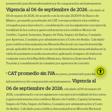
presentado para fines informativos y de comparación exclusivamente.
Vigencia al 06 de septiembre de 2026
, calculado al
06 de marzo de 2026, de acuerdo con la circular 21/2009 de Banco de
México, promedio ponderado de CAT correspondiente a los créditos
otorgados para el producto, considerando con los siguientes conceptos la
totalidad de los costos y gastos inherentes a los créditos: Monto de
Crédito, Capital, Intereses, Seguro de Vida, Seguro de Daños, Comisión
por Apertura, Comisión por administración y Costo de Avalúo. Calculado
para créditos denominados en Moneda Nacional con tasa de interés fija
anual; aplicable de acuerdo con las condiciones financieras señaladas en la
tabla de parámetros arriba mostrados; aplicando el seguro de daños en
cualquier zona de la República Mexicana, distinta a Quintana Roo y
Yucatán y considerando la comisión por apertura de contado.
CAT promedio sin IVA
5
en pesos, presentado para fines
Vigencia al
informativos y de comparación exclusivamente.
06 de septiembre de 2026
, calculado al 06 de marzo de
2026, considerando con los siguientes conceptos la totalidad de los costos
y gastos inherentes a los créditos: Monto de Crédito, Capital, Intereses,
Seguro de Vida, Seguro de Daños, Comisión por administración y Costo
de Avalúo. Calculado para créditos denominados en Moneda Nacional