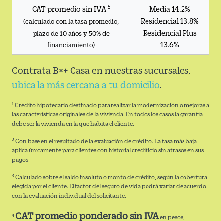
5
CAT promedio sin IVA
Media 14.2%
Residencial 13.8%
(calculado con la tasa promedio,
Residencial Plus
plazo de 10 años y 50% de
13.6%
financiamiento)
Contrata B×+ Casa en nuestras sucursales,
ubica la más cercana a tu domicilio
.
1
Crédito hipotecario destinado para realizar la modernización o mejoras a
las características originales de la vivienda. En todos los casos la garantía
debe ser la vivienda en la que habita el cliente.
2
Con base en el resultado de la evaluación de crédito. La tasa más baja
aplica únicamente para clientes con historial crediticio sin atrasos en sus
pagos
3
Calculado sobre el saldo insoluto o monto de crédito, según la cobertura
elegida por el cliente. El factor del seguro de vida podrá variar de acuerdo
con la evaluación individual del solicitante.
CAT promedio ponderado sin IVA
4
en pesos,