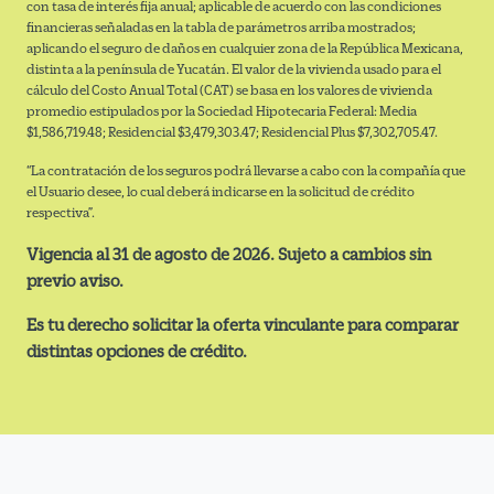
con tasa de interés fija anual; aplicable de acuerdo con las condiciones
financieras señaladas en la tabla de parámetros arriba mostrados;
aplicando el seguro de daños en cualquier zona de la República Mexicana,
distinta a la península de Yucatán. El valor de la vivienda usado para el
cálculo del Costo Anual Total (CAT) se basa en los valores de vivienda
promedio estipulados por la Sociedad Hipotecaria Federal: Media
$1,586,719.48; Residencial $3,479,303.47; Residencial Plus $7,302,705.47.
“La contratación de los seguros podrá llevarse a cabo con la compañía que
el Usuario desee, lo cual deberá indicarse en la solicitud de crédito
respectiva”.
Vigencia al 31 de agosto de 2026. Sujeto a cambios sin
previo aviso.
Es tu derecho solicitar la oferta vinculante para comparar
distintas opciones de crédito.