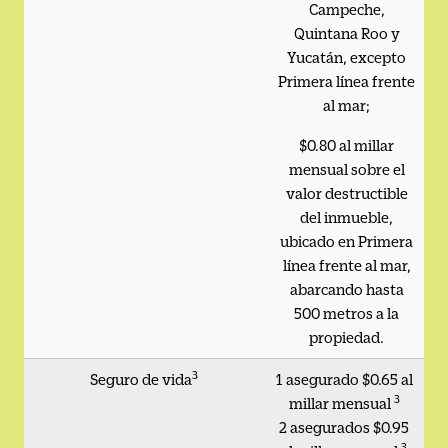
Campeche,
Quintana Roo y
Yucatán, excepto
Primera línea frente
al mar;
$0.80 al millar
mensual sobre el
valor destructible
del inmueble,
ubicado en Primera
línea frente al mar,
abarcando hasta
500 metros a la
propiedad.
3
Seguro de vida
1 asegurado $0.65 al
3
millar mensual
2 asegurados $0.95
3