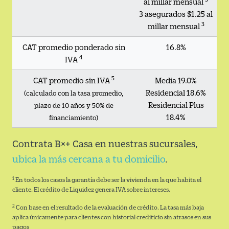
al millar mensual
3 asegurados $1.25 al
3
millar mensual
CAT promedio ponderado sin
16.8%
4
IVA
5
CAT promedio sin IVA
Media 19.0%
Residencial 18.6%
(calculado con la tasa promedio,
Residencial Plus
plazo de 10 años y 50% de
18.4%
financiamiento)
Contrata B×+ Casa en nuestras sucursales,
ubica la más cercana a tu domicilio
.
1
En todos los casos la garantía debe ser la vivienda en la que habita el
cliente. El crédito de Liquidez genera IVA sobre intereses.
2
Con base en el resultado de la evaluación de crédito. La tasa más baja
aplica únicamente para clientes con historial crediticio sin atrasos en sus
pagos