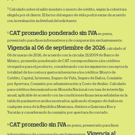
3
Calculado sobre el saldo insoluto o monto de crédito, según la cobertura
elegida por el cliente. El factor del seguro de vida podrá variar de acuerdo
con la evaluación individual del solicitante.
CAT promedio ponderado sin IVA
5
en pesos,
presentado para fines informativos y de comparación exclusivamente.
Vigencia al 06 de septiembre de 2026
, calculado al
06 de marzo de 2026, de acuerdo con la circular 21/2009 de Banco de
México, promedio ponderado de CAT correspondiente a los créditos
otorgados para el producto, considerando con los siguientes conceptos la
totalidad de los costos y gastos inherentes a los créditos: Monto de
Crédito, Capital, Intereses, Seguro de Vida, Seguro de Daños, Comisión
por Apertura, Comisión por administración y Costo de Avalúo. Calculado
para créditos denominados en Moneda Nacional con tasa de interés fija
anual; aplicable de acuerdo con las condiciones financieras señaladas en la
tabla de parámetros arriba mostrados; aplicando el seguro de daños en
cualquier zona de la República Mexicana, distinta a Quintana Roo y
Yucatán y considerando la comisión por apertura de contado.
CAT promedio sin IVA
6
en pesos, presentado para fines
Vigencia al
informativos y de comparación exclusivamente.