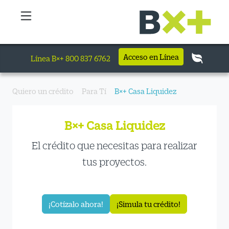
Acceso en Línea
Línea B×+ 800 837 6762
Quiero un crédito
Para Tí
B×+ Casa Liquidez
B×+ Casa Liquidez
El crédito que necesitas para realizar
tus proyectos.
¡Cotízalo ahora!
¡Simula tu crédito!