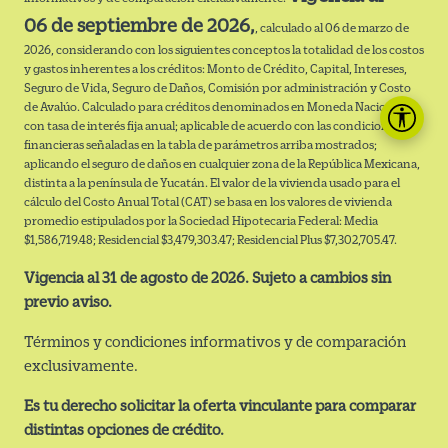
06
de septiembre de 2026
,
, calculado al 06 de marzo de
2026, considerando con los siguientes conceptos la totalidad de los costos
y gastos inherentes a los créditos: Monto de Crédito, Capital, Intereses,
Seguro de Vida, Seguro de Daños, Comisión por administración y Costo
de Avalúo. Calculado para créditos denominados en Moneda Nacional
con tasa de interés fija anual; aplicable de acuerdo con las condiciones
financieras señaladas en la tabla de parámetros arriba mostrados;
aplicando el seguro de daños en cualquier zona de la República Mexicana,
distinta a la península de Yucatán. El valor de la vivienda usado para el
cálculo del Costo Anual Total (CAT) se basa en los valores de vivienda
promedio estipulados por la Sociedad Hipotecaria Federal: Media
$1,586,719.48; Residencial $3,479,303.47; Residencial Plus $7,302,705.47.
Vigencia al 31 de agosto de 2026. Sujeto a cambios sin
previo aviso.
Términos y condiciones informativos y de comparación
exclusivamente.
Es tu derecho solicitar la oferta vinculante para comparar
distintas opciones de crédito.