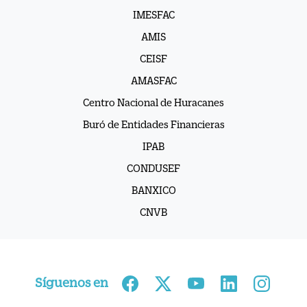
AMIS
CEISF
AMASFAC
Centro Nacional de Huracanes
Buró de Entidades Financieras
IPAB
CONDUSEF
BANXICO
CNVB
Síguenos en
Sitio web protegido por DigiCert SHA2 Secure Server CA