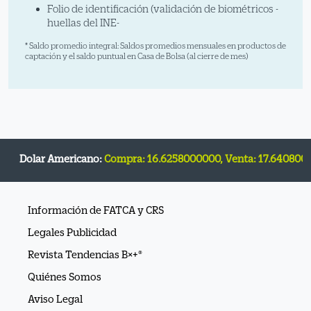
Folio de identificación (validación de biométricos -
huellas del INE-
* Saldo promedio integral: Saldos promedios mensuales en productos de
captación y el saldo puntual en Casa de Bolsa (al cierre de mes)
lar Americano:
Compra: 16.6258000000, Venta: 17.6408000000 -
Información de FATCA y CRS
Legales Publicidad
Revista Tendencias B×+®
Quiénes Somos
Aviso Legal