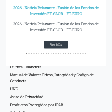
te - Fusión de los Fondos de
Actualización Guía de Servicios de
T-GLOB – FT-EURO
Conoce más información a
te - Fusión de los Fondos de
T-GLOB – FT-EURO
Ver Más
er Más
APIs Ve por Más®
Cultura Financiera
Manual de Valores Éticos, Integridad y Código de
Conducta
UNE
Aviso de Privacidad
Productos Protegidos por IPAB