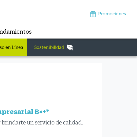
Promociones
endamientos
so en Línea
Sostenibilidad
presarial B×+®
brindarte un servicio de calidad,