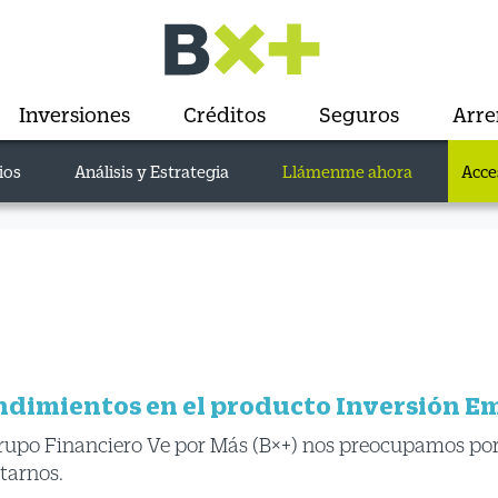
Inversiones
Créditos
Seguros
Arr
ios
Análisis y Estrategia
Llámenme ahora
Acce
ndimientos en el producto Inversión Em
 Grupo Financiero Ve por Más (B×+) nos preocupamos por 
tarnos.