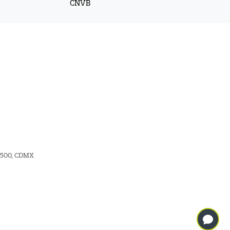
CNVB
06500, CDMX