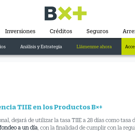
Inversiones
Créditos
Seguros
Arr
ios
Análisis y Estrategia
Llámenme ahora
Acce
ncia TIIE en los Productos B×+
nal, dejará de utilizar la tasa TIIE a 28 días como tasa 
 fondeo a un día
, con la finalidad de cumplir con la regu