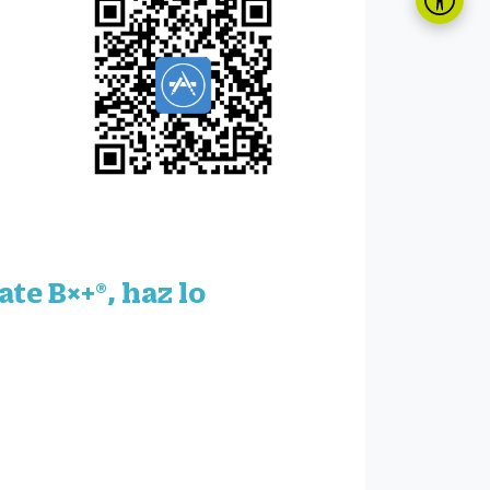
ate B×+
®, haz lo