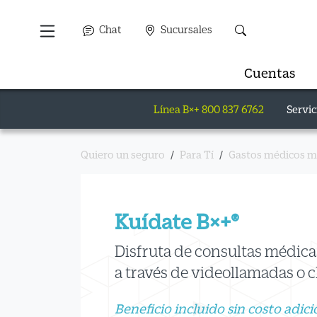
Chat
Sucursales
Cuentas
Línea B×+ 800 837 6762
Servic
Quiero un seguro
Para Tí
Gastos médicos 
Kuídate B×+
®
Disfruta de consultas médicas
a través de videollamadas o c
Beneficio incluido sin costo adici