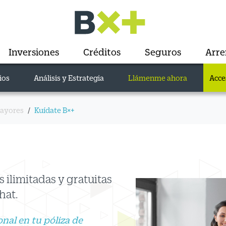
Inversiones
Créditos
Seguros
Arr
ios
Análisis y Estrategia
Llámenme ahora
Acce
mayores
Kuídate B×+
 ilimitadas y gratuitas
hat.
onal en tu póliza de