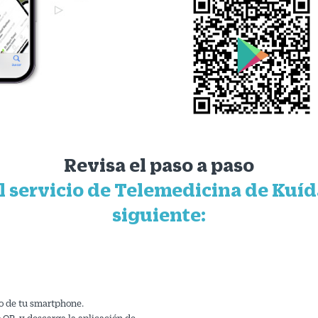
Revisa el paso a paso
l servicio de Telemedicina de Kuíd
siguiente:
vo de tu smartphone.
o QR, y descarga la aplicación de