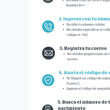
Kuídate B×+
®
2. Ingresa con tu núm
Escribe tu número celular.
No olvides especificar el códi
código es +52).
3. Registra tu correo
No olvides proporcionar un c
acceso.
4. Anota el código de
Te llegará un código de segu
el paso 2.
Ingresa el código de segurida
5. Busca el número de 
nacimiento